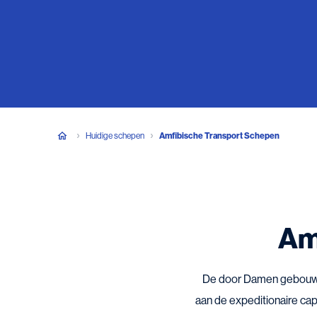
Huidige schepen
Amfibische Transport Schepen
Am
De door Damen gebouwde
aan de expeditionaire ca