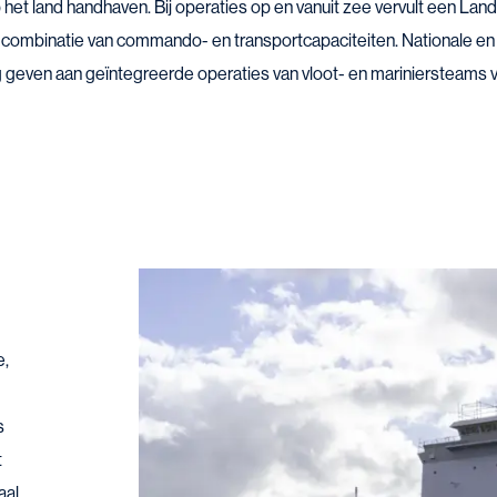
 het land handhaven. Bij operaties op en vanuit zee vervult een La
jn combinatie van commando- en transportcapaciteiten. Nationale en 
g geven aan geïntegreerde operaties van vloot- en mariniersteams 
e,
s
t
aal