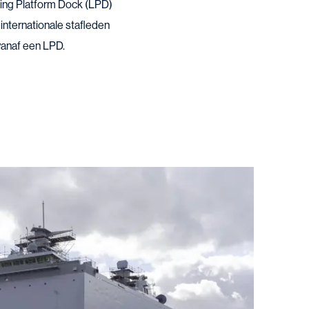
nding Platform Dock (LPD)
internationale stafleden
vanaf een LPD.