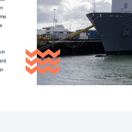
en
erne
ne
 in
nen)
an