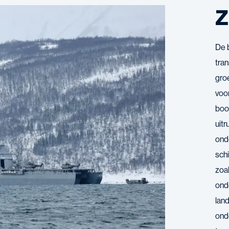
Z
De 
tra
gro
voo
boor
uitr
ond
sch
zoa
ond
lan
ond