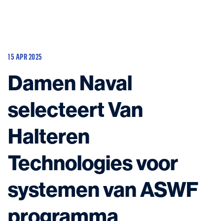
Huidige schepen
Aanbouw en update
15 APR 2025
Mogelijke projecten
Contact
Damen Naval
selecteert Van
Halteren
Neem contact met ons op
en kom in contact met de experts in het veld.
Technologies voor
systemen van ASWF
programma