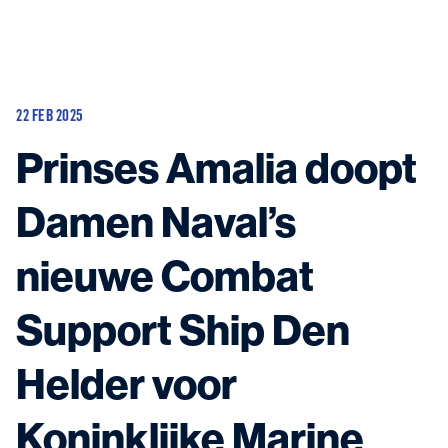
Huidige schepen
Aanbouw en update
22 FEB 2025
Mogelijke projecten
Contact
Prinses Amalia doopt
Damen Naval’s
nieuwe Combat
Neem contact met ons op
en kom in contact met de experts in het veld.
Support Ship Den
Helder voor
Koninklijke Marine