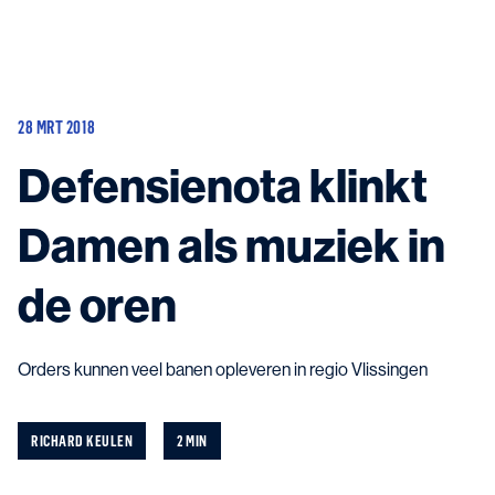
Huidige schepen
Aanbouw en update
28 MRT 2018
Mogelijke projecten
Contact
Defensienota klinkt
Damen als muziek in
de oren
Neem contact met ons op
en kom in contact met de experts in het veld.
Orders kunnen veel banen opleveren in regio Vlissingen
RICHARD KEULEN
2 MIN