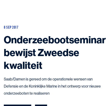
Huidige schepen
Aanbouw en update
8 SEP 2017
Mogelijke projecten
Contact
Onderzeebootseminar
bewijst Zweedse
kwaliteit
Neem contact met ons op
en kom in contact met de experts in het veld.
Saab/Damen is gereed om de operationele wensen van
Defensie en de Koninklijke Marine in het ontwerp voor nieuwe
onderzeeboten te realiseren