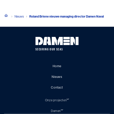
Nieuws
Roland Briene nieuwe managing director Damen Naval
SECURING OUR SEAS
Home
Nieuws
Contact
Onze projecten
Huidige-schepen
Aanbouw en update
Damen
Mogelijke projecten