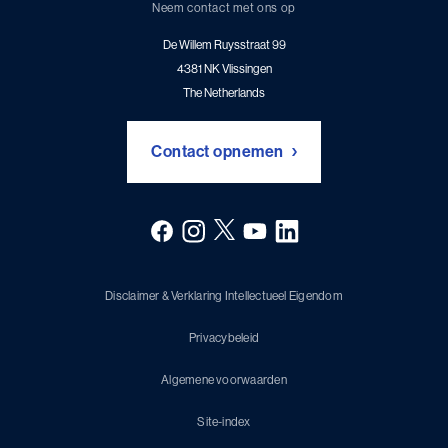
Damen Corporate website
Neem contact met ons op
Career
De Willem Ruysstraat
99
4381 NK
Vlissingen
The Netherlands
Contact opnemen
Disclaimer & Verklaring Intellectueel Eigendom
Privacybeleid
Algemene voorwaarden
Site-index