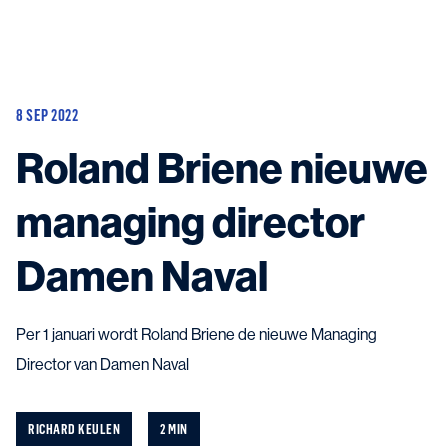
Huidige schepen
Aanbouw en update
8 SEP 2022
Mogelijke projecten
Contact
Roland Briene nieuwe
managing director
Damen Naval
Neem contact met ons op
en kom in contact met de experts in het veld.
Per 1 januari wordt Roland Briene de nieuwe Managing
Director van Damen Naval
RICHARD KEULEN
2 MIN