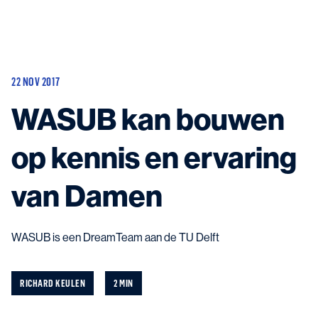
Huidige schepen
Aanbouw en update
22 NOV 2017
Mogelijke projecten
Contact
WASUB kan bouwen
op kennis en ervaring
van Damen
Neem contact met ons op
en kom in contact met de experts in het veld.
WASUB is een DreamTeam aan de TU Delft
RICHARD KEULEN
2 MIN