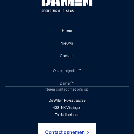
SECURING OUR SEAS
Home
Nieuws
Contact
Onze projecten
Huidige-schepen
Aanbouw en update
Damen
Mogelijke projecten
Damen Corporate website
Neem contact met ons op
Career
De Willem Ruysstraat
99
4381 NK
Vlissingen
The Netherlands
Contact opnemen